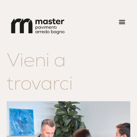
Vieni a
trovarci