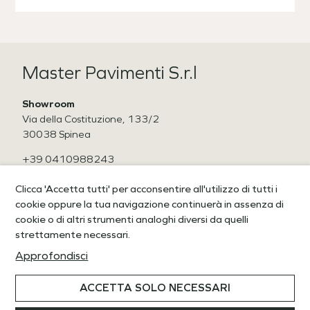
Master Pavimenti S.r.l
Showroom
Via della Costituzione, 133/2
30038 Spinea
+39 0410988243
CF / P. Iva 04670550278
Clicca 'Accetta tutti' per acconsentire all'utilizzo di tutti i
cookie oppure la tua navigazione continuerà in assenza di
IL TUO STILE A CASA TUA
cookie o di altri strumenti analoghi diversi da quelli
strettamente necessari.
Copyright © 2022 Wow Solution
ACCETTA SOLO NECESSARI