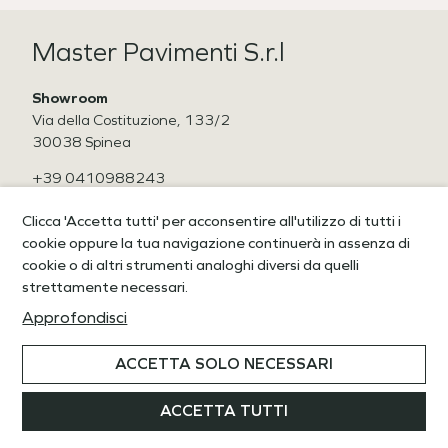
Master Pavimenti S.r.l
Showroom
Via della Costituzione, 133/2
30038 Spinea
+39 0410988243
CF / P. Iva 04670550278
Clicca 'Accetta tutti' per acconsentire all'utilizzo di tutti i
cookie oppure la tua navigazione continuerà in assenza di
IL TUO STILE A CASA TUA
cookie o di altri strumenti analoghi diversi da quelli
strettamente necessari.
Copyright © 2022 Wow Solution
ACCETTA SOLO NECESSARI
ACCETTA TUTTI
Cookies & Privacy Policy